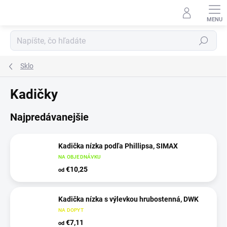
Prejsť
na
obsah
Hľadať
Sklo
Kadičky
Najpredávanejšie
Kadička nízka podľa Phillipsa, SIMAX
NA OBJEDNÁVKU
€10,25
od
Kadička nízka s výlevkou hrubostenná, DWK
NA DOPYT
€7,11
od