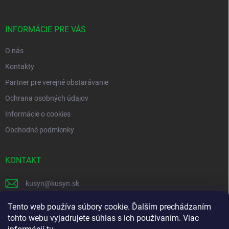
ä
y
v
t
ý
i
INFORMÁCIE PRE VÁS
p
e
i
O nás
s
u
Kontakty
Partner pre verejné obstarávanie
Ochrana osobných údajov
Informácie o cookies
Obchodné podmienky
KONTAKT
kusyn
@
kusyn.sk
+421 903 445 999
Tento web používa súbory cookie. Ďalším prechádzaním
tohto webu vyjadrujete súhlas s ich používaním. Viac
labtech_svk