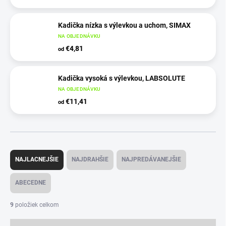
Kadička nízka s výlevkou a uchom, SIMAX
NA OBJEDNÁVKU
€4,81
od
Kadička vysoká s výlevkou, LABSOLUTE
NA OBJEDNÁVKU
€11,41
od
R
a
NAJLACNEJŠIE
NAJDRAHŠIE
NAJPREDÁVANEJŠIE
d
e
ABECEDNE
n
i
9
položiek celkom
e
p