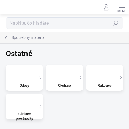
Prejsť
na
obsah
Hľadať
Spotrebný materiál
Ostatné
Odevy
Okuliare
Rukavice
Čistiace
prostriedky