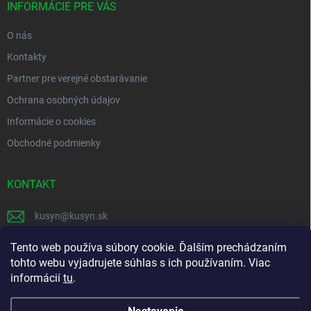
i
INFORMÁCIE PRE VÁS
e
O nás
Kontakty
Partner pre verejné obstarávanie
Ochrana osobných údajov
Informácie o cookies
Obchodné podmienky
KONTAKT
kusyn
@
kusyn.sk
+421 903 445 999
Tento web používa súbory cookie. Ďalším prechádzaním
tohto webu vyjadrujete súhlas s ich používaním. Viac
labtech_svk
informácií
tu
.