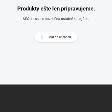
Produkty ešte len pripravujeme.
Môžete sa ale pozrieť na ostatné kategórie.
Späť do obchodu
Z
á
p
ä
t