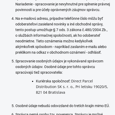
Nariadenie - spracovanie je nevyhnutné pre splnenie právnej
povinnosti a pre účely oprávnených záujmov správcu.
Na e-mailovú adresu, prípadne telefónne číslo môžu byť
odoberateľovi zasielané novinky a iné obchodné správy,
tento postup umožňuje § 7 ods. 3 zákona č.480/2004 Zb.,
o službách informačnej spoločnosti, ak ho odoberateľ
neodmietne. Tieto oznámenia možno kedykoľvek
akýmkoľvek spôsobom - napríklad zaslaním e-mailu alebo
preklikom na odkaz v obchodnom oznámení - odhlásiť.
Spracovanie osobných údajov je vykonávané správcom
osobných údajov. Osobné údaje pre tohto správcu
spracúvajú tiež spracovatelia:
Direct Parcel
Kuriérska spoločnosť:
Distribution SK s. r. o., Pri letisku 19020/5,
821 04 Bratislava
Osobné údaje nebudú odovzdané do tretích krajín mimo EÚ.
Správca nemá osobu tzv. poverenca. Správcu je možné