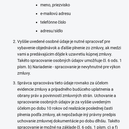
meno, priezvisko
e-mailovú adresu
telefónne číslo
adresu/sídlo
Vyššie uvedené osobné údaje je nutné spracovať pre
vybavenie objednávok a ďalšie plnenie zo zmluvy, ak medzi
vami a predávajúcim dôjde k uzavretiu kúpnej zmluvy.
Takéto spracovanie osobných údajov umožňuje čl. 6 ods. 1
písm. b) Nariadenie - spracovanie je nevyhnutné pre výkon
zmluvy.
Správca spracováva tieto údaje rovnako za účelom
evidencie zmluvy a prípadného budúceho uplatnenia a
obrany práv a povinností zmluvných strán. Uchovanie a
spracovanie osobných údajov je za vyššie uvedeným
účelom po dobu 10 rokov od realizácie poslednej časti
plnenia podľa zmluvy, ak nepožaduje iný právny predpis
uchovanie zmluvnej dokumentácie po dobu dlhšiu. Takéto
spracovanie je možné na základe čl. 6 ods. 1 písm. c) a f)