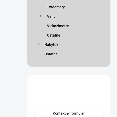
Tvrdomery
Váhy
Viskozimetre
Ostatné
Nábytok
Ostatné
Máte otázku?
Obráťte sa na nás.
Kontaktný formulár