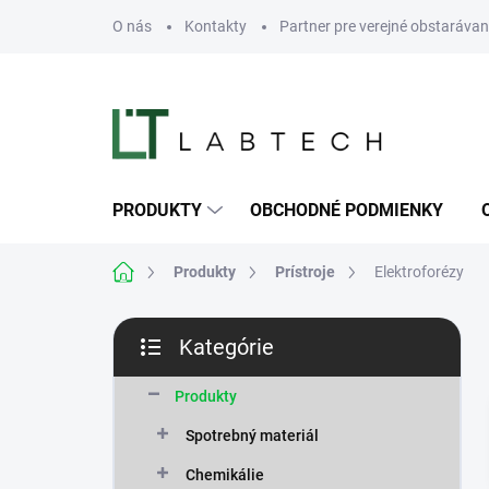
Prejsť
O nás
Kontakty
Partner pre verejné obstarávan
na
obsah
PRODUKTY
OBCHODNÉ PODMIENKY
Domov
Produkty
Prístroje
Elektroforézy
B
Kategórie
o
Preskočiť
č
kategórie
n
Produkty
ý
Spotrebný materiál
p
a
Chemikálie