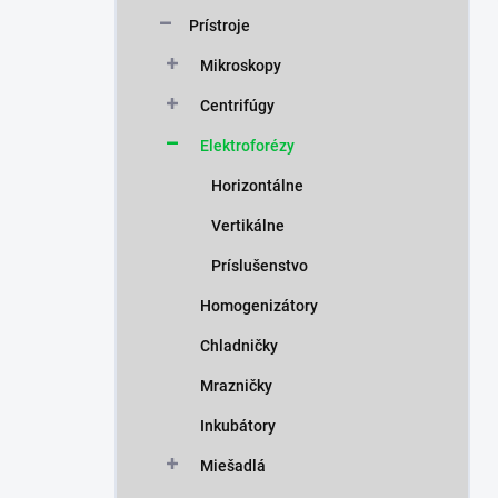
n
Prístroje
e
l
Mikroskopy
Centrifúgy
Elektroforézy
Horizontálne
Vertikálne
Príslušenstvo
Homogenizátory
Chladničky
Mrazničky
Inkubátory
Miešadlá