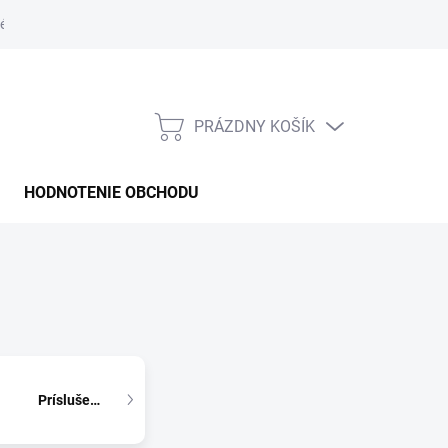
é podmienky
PRÁZDNY KOŠÍK
NÁKUPNÝ
KOŠÍK
HODNOTENIE OBCHODU
Príslušenstvo