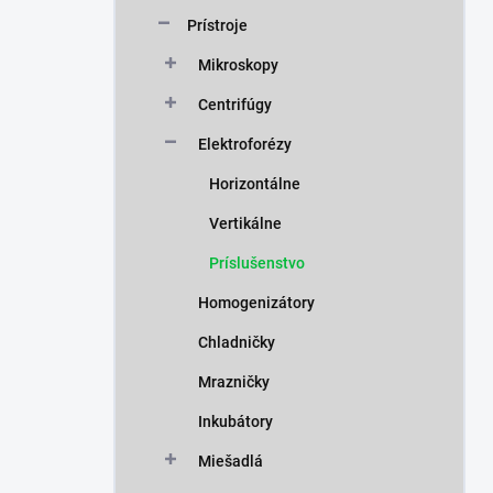
n
Prístroje
e
l
Mikroskopy
Centrifúgy
Elektroforézy
Horizontálne
Vertikálne
Príslušenstvo
Homogenizátory
Chladničky
Mrazničky
Inkubátory
Miešadlá