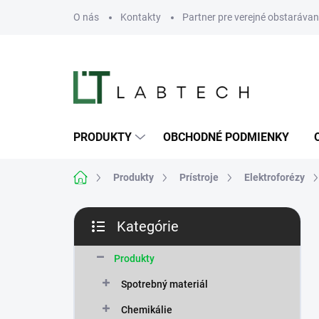
Prejsť
O nás
Kontakty
Partner pre verejné obstarávan
na
obsah
PRODUKTY
OBCHODNÉ PODMIENKY
Domov
Produkty
Prístroje
Elektroforézy
B
Kategórie
o
Preskočiť
č
kategórie
n
Produkty
ý
Spotrebný materiál
p
a
Chemikálie