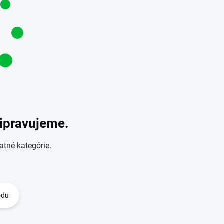
ripravujeme.
atné kategórie.
odu