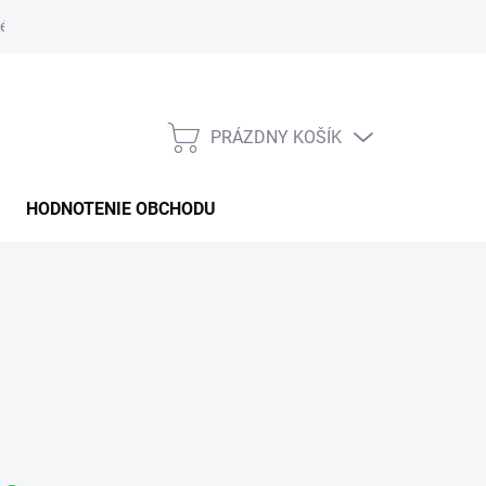
é podmienky
PRÁZDNY KOŠÍK
NÁKUPNÝ
KOŠÍK
HODNOTENIE OBCHODU