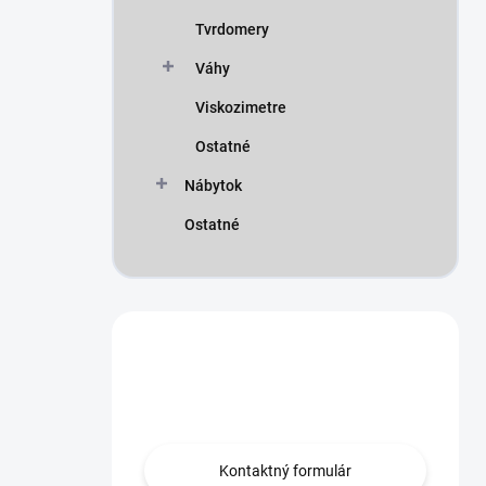
Tvrdomery
Váhy
Viskozimetre
Ostatné
Nábytok
Ostatné
Máte otázku?
Obráťte sa na nás.
Kontaktný formulár