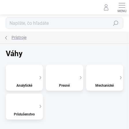
Prejsť
na
obsah
Hľadať
Prístroje
Váhy
Analytické
Presné
Mechanické
Príslušenstvo