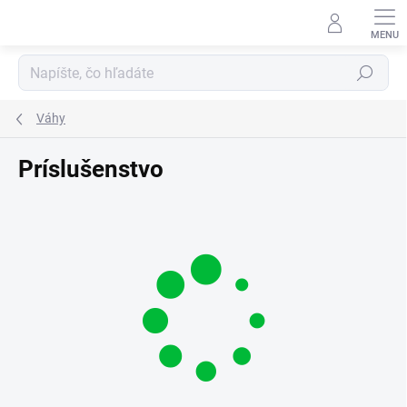
Prejsť
na
obsah
Hľadať
Váhy
Príslušenstvo