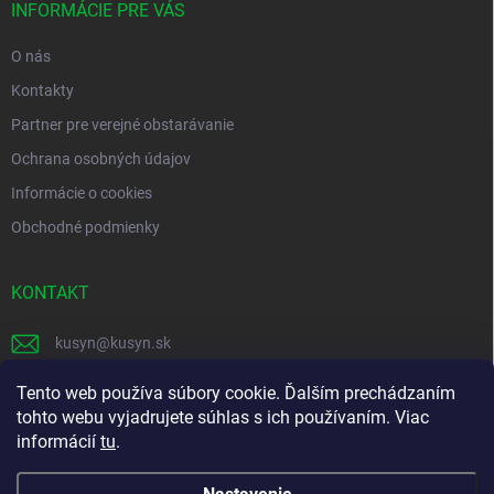
i
INFORMÁCIE PRE VÁS
e
O nás
Kontakty
Partner pre verejné obstarávanie
Ochrana osobných údajov
Informácie o cookies
Obchodné podmienky
KONTAKT
kusyn
@
kusyn.sk
+421 903 445 999
Tento web používa súbory cookie. Ďalším prechádzaním
tohto webu vyjadrujete súhlas s ich používaním. Viac
labtech_svk
informácií
tu
.