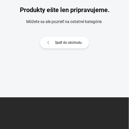
Produkty ešte len pripravujeme.
Môžete sa ale pozrieť na ostatné kategórie.
Späť do obchodu
Z
á
p
ä
t