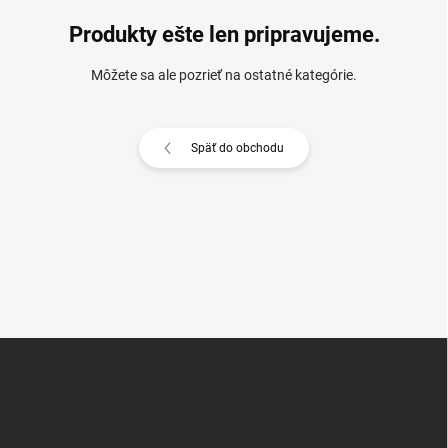
Produkty ešte len pripravujeme.
Môžete sa ale pozrieť na ostatné kategórie.
Späť do obchodu
Z
á
p
ä
t