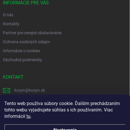
i
INFORMÁCIE PRE VÁS
e
O nás
Kontakty
Partner pre verejné obstarávanie
Ochrana osobných údajov
Informácie o cookies
Obchodné podmienky
KONTAKT
kusyn
@
kusyn.sk
+421 903 445 999
Tento web používa súbory cookie. Ďalším prechádzaním
tohto webu vyjadrujete súhlas s ich používaním. Viac
labtech_svk
informácií
tu
.