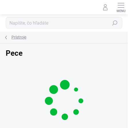
Prejsť
na
obsah
Hľadať
Prístroje
Pece