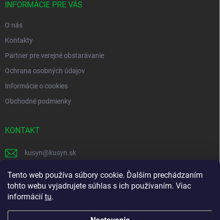
i
INFORMÁCIE PRE VÁS
e
O nás
Kontakty
Partner pre verejné obstarávanie
Ochrana osobných údajov
Informácie o cookies
Obchodné podmienky
KONTAKT
kusyn
@
kusyn.sk
+421 903 445 999
Tento web používa súbory cookie. Ďalším prechádzaním
tohto webu vyjadrujete súhlas s ich používaním. Viac
labtech_svk
informácií
tu
.