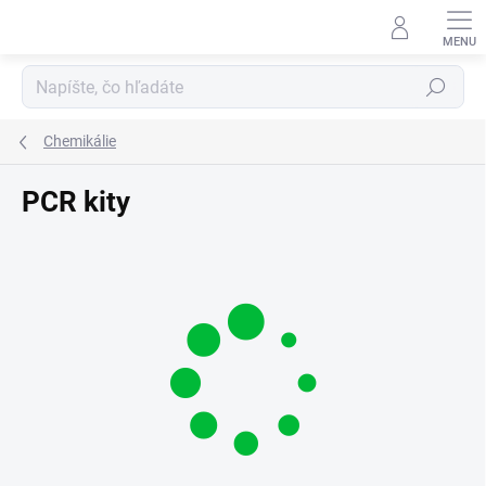
Prejsť
na
obsah
Hľadať
Chemikálie
PCR kity