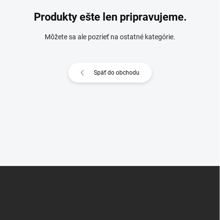
Produkty ešte len pripravujeme.
Môžete sa ale pozrieť na ostatné kategórie.
Späť do obchodu
Z
á
p
ä
t