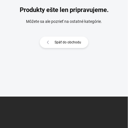
Produkty ešte len pripravujeme.
Môžete sa ale pozrieť na ostatné kategórie.
Späť do obchodu
Z
á
p
ä
t