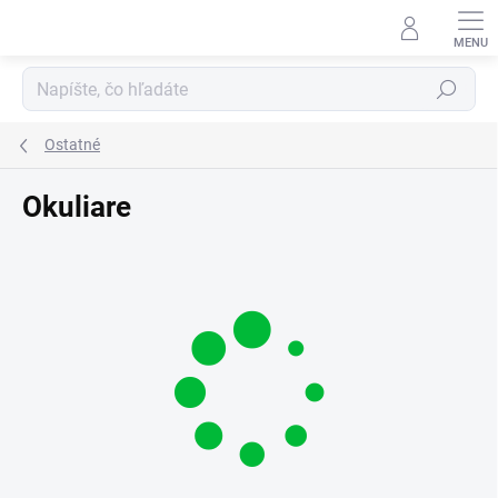
Prejsť
na
obsah
Hľadať
Ostatné
Okuliare