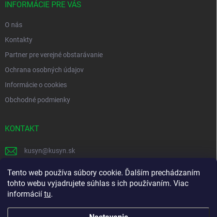
i
INFORMÁCIE PRE VÁS
e
O nás
Kontakty
Partner pre verejné obstarávanie
Ochrana osobných údajov
Informácie o cookies
Obchodné podmienky
KONTAKT
kusyn
@
kusyn.sk
+421 903 445 999
Tento web používa súbory cookie. Ďalším prechádzaním
tohto webu vyjadrujete súhlas s ich používaním. Viac
labtech_svk
informácií
tu
.