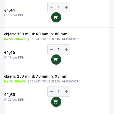
−
+
€1,41
€1,15 bez DPH
Do košíka
objem: 150 ml, d: 60 mm, h: 80 mm
| 1632417010150
NA OBJEDNÁVKU
EAN:
0100000006
−
+
€1,45
€1,18 bez DPH
Do košíka
objem: 250 ml, d: 70 mm, h: 95 mm
| 1632417010250
NA OBJEDNÁVKU
EAN:
0100000007
−
+
€1,50
€1,22 bez DPH
Do košíka