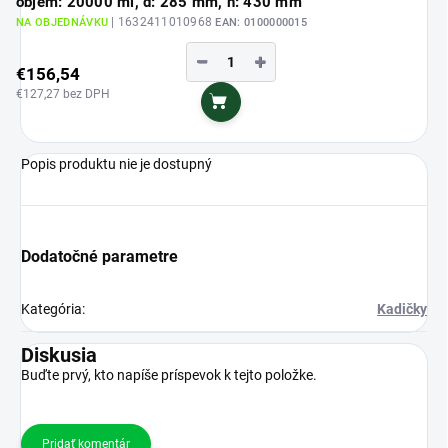
objem: 20000 ml, d: 285 mm, h: 430 mm
| 1632411010968
NA OBJEDNÁVKU
EAN:
0100000015
−
+
€156,54
€127,27 bez DPH
Do košíka
Popis produktu nie je dostupný
Dodatočné parametre
Kategória
:
Kadičky
Diskusia
Buďte prvý, kto napíše príspevok k tejto položke.
Pridať komentár