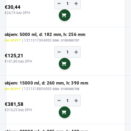
−
+
€30,44
€24,75 bez DPH
Do košíka
objem: 5000 ml, d: 182 mm, h: 256 mm
| 1211317304000
NA DOPYT
EAN:
0100000707
−
+
€125,21
€101,80 bez DPH
Do košíka
objem: 15000 ml, d: 260 mm, h: 390 mm
| 1211318806000
NA DOPYT
EAN:
0100000708
−
+
€381,58
€310,23 bez DPH
Do košíka