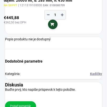
objem: 20000 ml, d: 285 mm, h: 430 mm
| 1211319108000
NA DOPYT
EAN:
0100000709
−
+
€445,88
€362,50 bez DPH
Do košíka
Popis produktu nie je dostupný
Dodatočné parametre
Kategória
:
Kadičky
Diskusia
Buďte prvý, kto napíše príspevok k tejto položke.
Pridať komentár