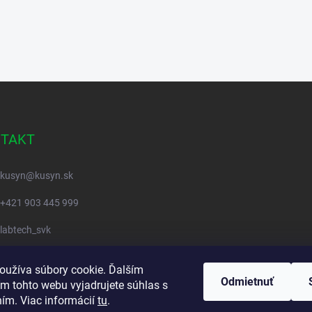
TAKT
kusyn
@
kusyn.sk
+421 903 445 999
labtech_svk
oužíva súbory cookie. Ďalším
Odmietnuť
m tohto webu vyjadrujete súhlas s
ním. Viac informácií
tu
.