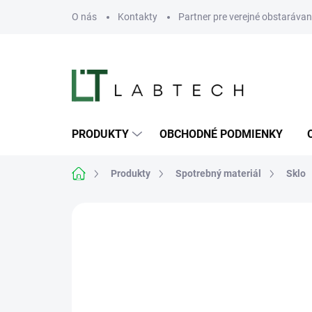
Prejsť
O nás
Kontakty
Partner pre verejné obstarávan
na
obsah
PRODUKTY
OBCHODNÉ PODMIENKY
Domov
Produkty
Spotrebný materiál
Sklo
Neohodnotené
Podrobnosti hodn
TIP