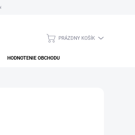
é podmienky
PRÁZDNY KOŠÍK
NÁKUPNÝ
KOŠÍK
HODNOTENIE OBCHODU