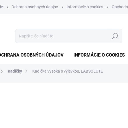
ie
Ochrana osobných údajov
Informácie o cookies
Obchodn
Hľadať
OCHRANA OSOBNÝCH ÚDAJOV
INFORMÁCIE O COOKIES
Kadičky
Kadička vysoká s výlevkou, LABSOLUTE
otenia
od
€11,41
od
€9,28
bez DPH