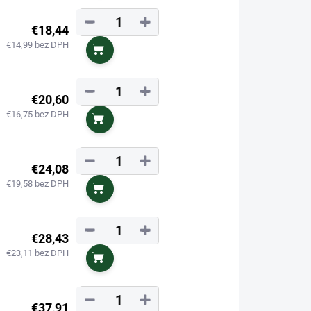
−
+
€18,44
€14,99 bez DPH
Do košíka
−
+
€20,60
€16,75 bez DPH
Do košíka
−
+
€24,08
€19,58 bez DPH
Do košíka
−
+
€28,43
€23,11 bez DPH
Do košíka
−
+
€37,91