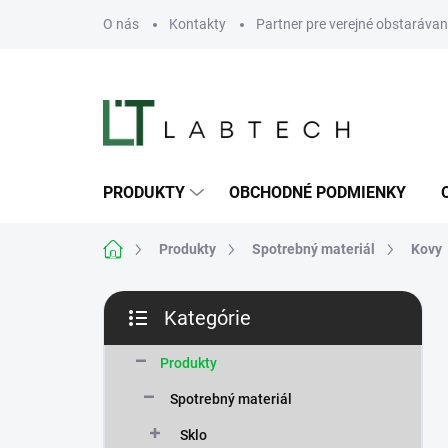
Prejsť
O nás
Kontakty
Partner pre verejné obstarávan
na
obsah
PRODUKTY
OBCHODNÉ PODMIENKY
Domov
Produkty
Spotrebný materiál
Kovy
B
Kategórie
o
Preskočiť
č
kategórie
n
Produkty
ý
Spotrebný materiál
p
a
Sklo