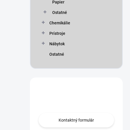
Papier
Ostatné
Chemikálie
Prístroje
Nábytok
Ostatné
Máte otázku?
Obráťte sa na nás.
Kontaktný formulár