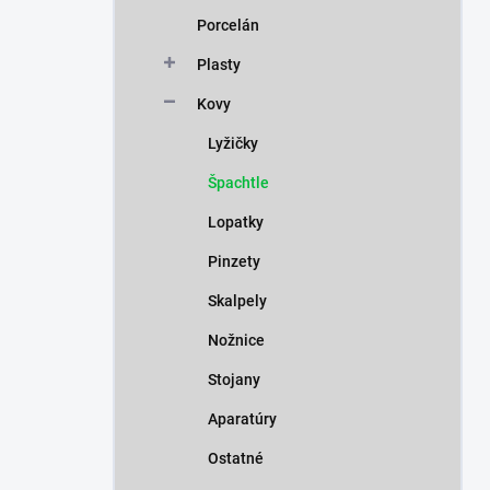
n
Porcelán
e
l
Plasty
Kovy
Lyžičky
Špachtle
Lopatky
Pinzety
Skalpely
Nožnice
Stojany
Aparatúry
Ostatné