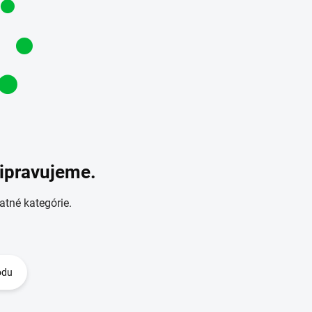
ripravujeme.
atné kategórie.
odu