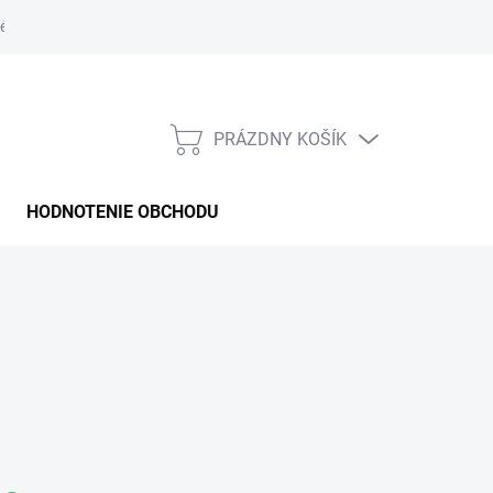
é podmienky
PRÁZDNY KOŠÍK
NÁKUPNÝ
KOŠÍK
HODNOTENIE OBCHODU