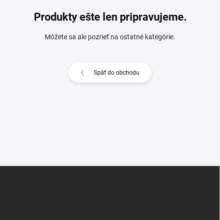
Produkty ešte len pripravujeme.
Môžete sa ale pozrieť na ostatné kategórie.
Späť do obchodu
Z
á
p
ä
t