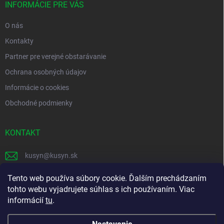
i
INFORMÁCIE PRE VÁS
e
O nás
Kontakty
Partner pre verejné obstarávanie
Ochrana osobných údajov
Informácie o cookies
Obchodné podmienky
KONTAKT
kusyn
@
kusyn.sk
+421 903 445 999
Tento web používa súbory cookie. Ďalším prechádzaním
tohto webu vyjadrujete súhlas s ich používaním. Viac
labtech_svk
informácií
tu
.