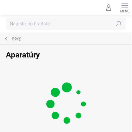
Prejsť
na
obsah
Hľadať
Kovy
Aparatúry