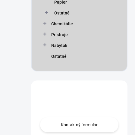
Papier
Ostatné
Chemikálie
Prístroje
Nábytok
Ostatné
Máte otázku?
Obráťte sa na nás.
Kontaktný formulár