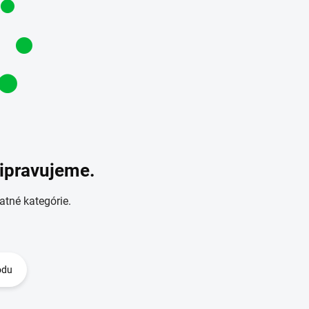
ripravujeme.
atné kategórie.
odu