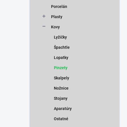
n
Porcelán
e
l
Plasty
Kovy
Lyžičky
Špachtle
Lopatky
Pinzety
Skalpely
Nožnice
Stojany
Aparatúry
Ostatné