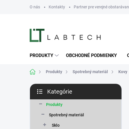
Prejsť
O nás
Kontakty
Partner pre verejné obstarávan
na
obsah
PRODUKTY
OBCHODNÉ PODMIENKY
Domov
Produkty
Spotrebný materiál
Kovy
B
Kategórie
o
Preskočiť
č
kategórie
n
Produkty
ý
Spotrebný materiál
p
a
Sklo