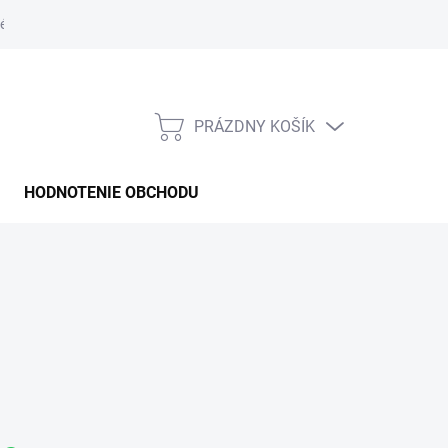
é podmienky
PRÁZDNY KOŠÍK
NÁKUPNÝ
KOŠÍK
HODNOTENIE OBCHODU