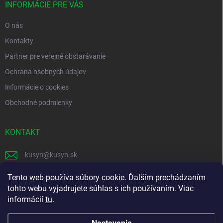
i
INFORMÁCIE PRE VÁS
e
O nás
Kontakty
Partner pre verejné obstarávanie
Ochrana osobných údajov
Informácie o cookies
Obchodné podmienky
KONTAKT
kusyn
@
kusyn.sk
+421 903 445 999
Tento web používa súbory cookie. Ďalším prechádzaním
tohto webu vyjadrujete súhlas s ich používaním. Viac
labtech_svk
informácií
tu
.