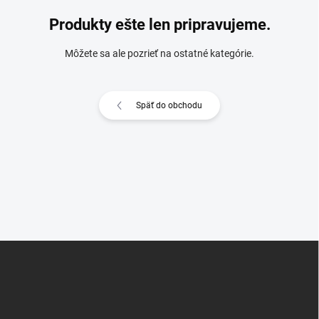
Produkty ešte len pripravujeme.
Môžete sa ale pozrieť na ostatné kategórie.
Späť do obchodu
Z
á
p
ä
t