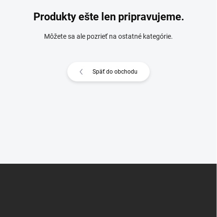
Produkty ešte len pripravujeme.
Môžete sa ale pozrieť na ostatné kategórie.
Späť do obchodu
Z
á
p
ä
t