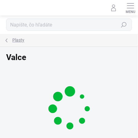
Prejsť
na
obsah
Hľadať
Plasty
Valce