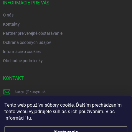
i
INFORMÁCIE PRE VÁS
e
O nás
Kontakty
Partner pre verejné obstarávanie
Ochrana osobných údajov
Informácie o cookies
Obchodné podmienky
KONTAKT
kusyn
@
kusyn.sk
+421 903 445 999
Tento web používa súbory cookie. Ďalším prechádzaním
tohto webu vyjadrujete súhlas s ich používaním. Viac
labtech_svk
informácií
tu
.