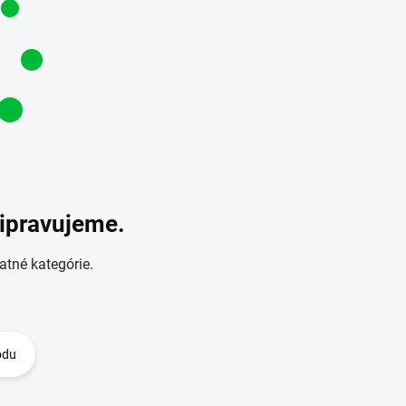
ripravujeme.
atné kategórie.
odu