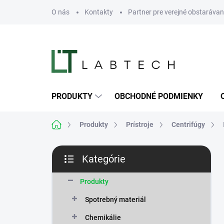
Prejsť
O nás
Kontakty
Partner pre verejné obstarávan
na
obsah
PRODUKTY
OBCHODNÉ PODMIENKY
Domov
Produkty
Prístroje
Centrifúgy
B
Kategórie
o
Preskočiť
č
kategórie
n
Produkty
ý
Spotrebný materiál
p
a
Chemikálie