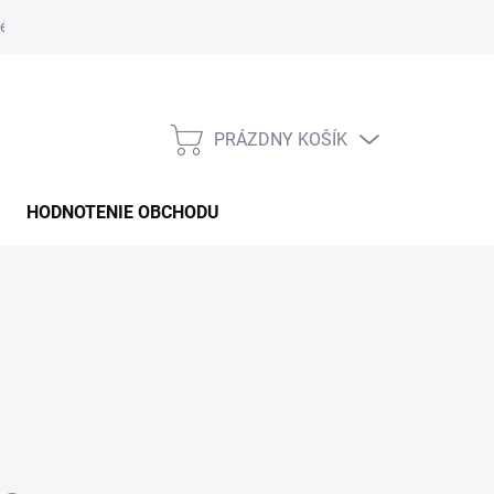
é podmienky
PRÁZDNY KOŠÍK
NÁKUPNÝ
KOŠÍK
HODNOTENIE OBCHODU