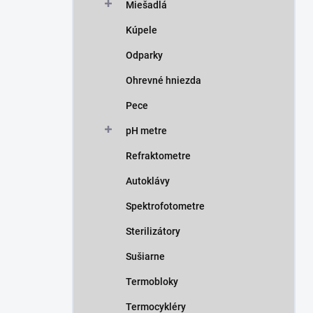
Miešadlá
Kúpele
Odparky
Ohrevné hniezda
Pece
pH metre
Refraktometre
Autoklávy
Spektrofotometre
Sterilizátory
Sušiarne
Termobloky
Termocykléry