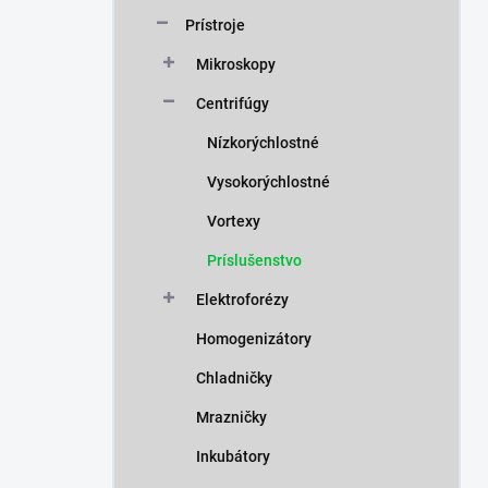
n
Prístroje
e
l
Mikroskopy
Centrifúgy
Nízkorýchlostné
Vysokorýchlostné
Vortexy
Príslušenstvo
Elektroforézy
Homogenizátory
Chladničky
Mrazničky
Inkubátory