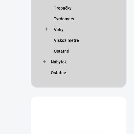
Trepačky
Tvrdomery
Váhy
Viskozimetre
Ostatné
Nábytok
Ostatné
Máte otázku?
Obráťte sa na nás.