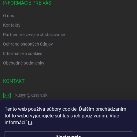
i
INFORMÁCIE PRE VÁS
e
O nás
Kontakty
Partner pre verejné obstarávanie
Ochrana osobných údajov
Informácie o cookies
Obchodné podmienky
KONTAKT
kusyn
@
kusyn.sk
+421 903 445 999
Tento web používa súbory cookie. Ďalším prechádzaním
tohto webu vyjadrujete súhlas s ich používaním. Viac
labtech_svk
informácií
tu
.