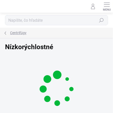
Prejsť
na
obsah
Hľadať
Centrifúgy
Nízkorýchlostné