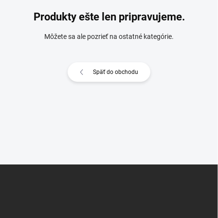
Produkty ešte len pripravujeme.
Môžete sa ale pozrieť na ostatné kategórie.
Späť do obchodu
Z
á
p
ä
t