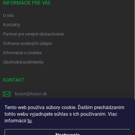
i
INFORMÁCIE PRE VÁS
e
O nás
Kontakty
Partner pre verejné obstarávanie
Ochrana osobných údajov
Informácie o cookies
Obchodné podmienky
KONTAKT
kusyn
@
kusyn.sk
+421 903 445 999
Tento web používa súbory cookie. Ďalším prechádzaním
tohto webu vyjadrujete súhlas s ich používaním. Viac
labtech_svk
informácií
tu
.