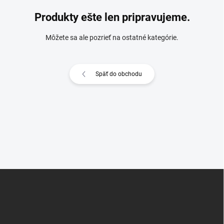
Produkty ešte len pripravujeme.
Môžete sa ale pozrieť na ostatné kategórie.
Späť do obchodu
Z
á
p
ä
t