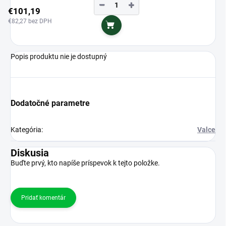
−
+
€101,19
€82,27 bez DPH
Do košíka
Popis produktu nie je dostupný
Dodatočné parametre
Kategória
:
Valce
Diskusia
Buďte prvý, kto napíše príspevok k tejto položke.
Pridať komentár