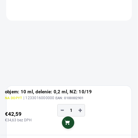
OPÝTAŤ SA
objem: 10 ml, delenie: 0,2 ml, NZ: 10/19
| 1233016000000
NA DOPYT
EAN:
0100002901
−
+
€42,59
€34,63 bez DPH
Do košíka