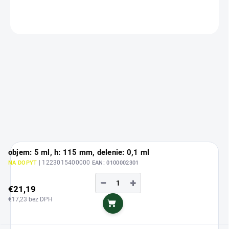
OPÝTAŤ SA
objem: 5 ml, h: 115 mm, delenie: 0,1 ml
| 1223015400000
NA DOPYT
EAN:
0100002301
−
+
€21,19
€17,23 bez DPH
Do košíka