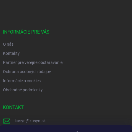
á
p
ä
t
i
INFORMÁCIE PRE VÁS
e
O nás
Kontakty
Partner pre verejné obstarávanie
Ochrana osobných údajov
Informácie o cookies
Obchodné podmienky
KONTAKT
kusyn
@
kusyn.sk