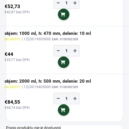
−
+
€52,73
€42,87 bez DPH
Do košíka
objem: 1000 ml, h: 470 mm, delenie: 10 ml
| 1223019300000
NA DOPYT
EAN:
0100002308
−
+
€44
€35,77 bez DPH
Do košíka
objem: 2000 ml, h: 500 mm, delenie: 20 ml
| 1223019400000
NA DOPYT
EAN:
0100002309
−
+
€84,55
€68,74 bez DPH
Do košíka
Popis produktu nie je dostupný