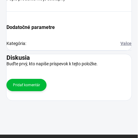
Dodatočné parametre
Kategória
:
Valce
Diskusia
Buďte prvý, kto napíše príspevok k tejto položke.
Pridať komentár
Z