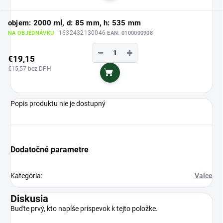
objem: 2000 ml, d: 85 mm, h: 535 mm
| 1632432130046
NA OBJEDNÁVKU
EAN:
0100000908
−
+
€19,15
€15,57 bez DPH
Do košíka
Popis produktu nie je dostupný
Dodatočné parametre
Kategória
:
Valce
Diskusia
Buďte prvý, kto napíše príspevok k tejto položke.