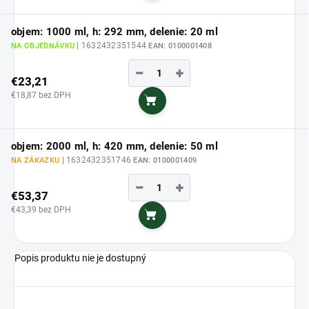
objem: 1000 ml, h: 292 mm, delenie: 20 ml
| 1632432351544
NA OBJEDNÁVKU
EAN:
0100001408
−
+
€23,21
€18,87 bez DPH
Do košíka
objem: 2000 ml, h: 420 mm, delenie: 50 ml
| 1632432351746
NA ZÁKAZKU
EAN:
0100001409
−
+
€53,37
€43,39 bez DPH
Do košíka
Popis produktu nie je dostupný