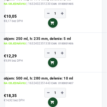
| 1632432351230
NA OBJEDNÁVKU
EAN:
0100001405
−
+
€10,05
€8,17 bez DPH
Do košíka
objem: 250 ml, h: 235 mm, delenie: 5 ml
| 1632432351338
NA OBJEDNÁVKU
EAN:
0100001406
−
+
€12,29
€9,99 bez DPH
Do košíka
objem: 500 ml, h: 280 mm, delenie: 10 ml
| 1632432351443
NA OBJEDNÁVKU
EAN:
0100001407
−
+
€18,35
€14,92 bez DPH
Do košíka