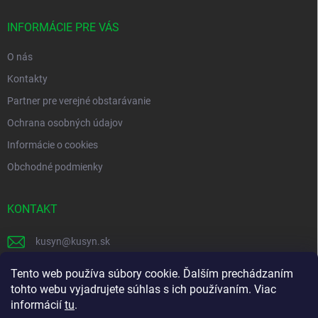
t
i
INFORMÁCIE PRE VÁS
e
O nás
Kontakty
Partner pre verejné obstarávanie
Ochrana osobných údajov
Informácie o cookies
Obchodné podmienky
KONTAKT
kusyn
@
kusyn.sk
+421 903 445 999
Tento web používa súbory cookie. Ďalším prechádzaním
tohto webu vyjadrujete súhlas s ich používaním. Viac
labtech_svk
informácií
tu
.