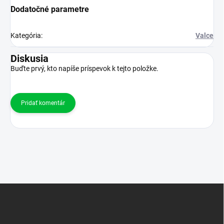
Dodatočné parametre
Kategória
:
Valce
Diskusia
Buďte prvý, kto napíše príspevok k tejto položke.
Pridať komentár
Z
á
p
ä