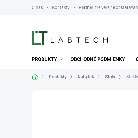
Prejsť
O nás
Kontakty
Partner pre verejné obstarávan
na
obsah
PRODUKTY
OBCHODNÉ PODMIENKY
Domov
Produkty
Nábytok
Stoly
Stôl f
Neohodnotené
Podrobnosti hodn
TIP