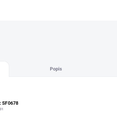
Popis
p: SF0678
01