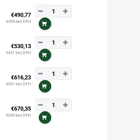
−
+
€490,77
€399 bez DPH
Do košíka
−
+
€530,13
€431 bez DPH
Do košíka
−
+
€616,23
€501 bez DPH
Do košíka
−
+
€670,35
€545 bez DPH
Do košíka