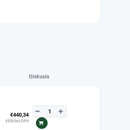
OPÝTAŤ SA
Diskusia
−
+
€440,34
€358 bez DPH
Do košíka