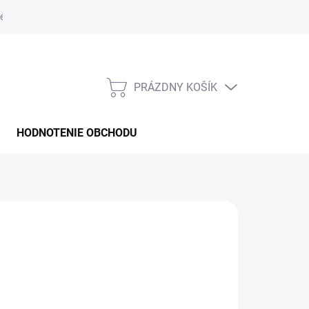
é podmienky
PRÁZDNY KOŠÍK
NÁKUPNÝ
KOŠÍK
HODNOTENIE OBCHODU