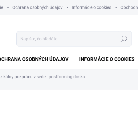
ie
Ochrana osobných údajov
Informácie o cookies
Obchodn
Hľadať
OCHRANA OSOBNÝCH ÚDAJOV
INFORMÁCIE O COOKIES
yzikálny pre prácu v sede - postforming doska
otenia
od
€440,34
od
€358
bez DPH