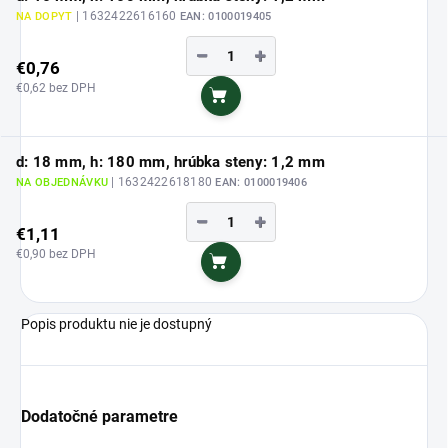
| 1632422616160
NA DOPYT
EAN:
0100019405
−
+
€0,76
€0,62 bez DPH
Do košíka
d: 18 mm, h: 180 mm, hrúbka steny: 1,2 mm
| 1632422618180
NA OBJEDNÁVKU
EAN:
0100019406
−
+
€1,11
€0,90 bez DPH
Do košíka
Popis produktu nie je dostupný
Dodatočné parametre