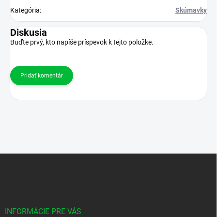
Kategória
:
Skúmavky
Diskusia
Buďte prvý, kto napíše príspevok k tejto položke.
Pridať komentár
Z
á
p
ä
t
i
INFORMÁCIE PRE VÁS