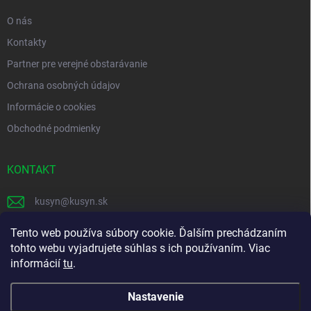
e
O nás
Kontakty
Partner pre verejné obstarávanie
Ochrana osobných údajov
Informácie o cookies
Obchodné podmienky
KONTAKT
kusyn
@
kusyn.sk
+421 903 445 999
Tento web používa súbory cookie. Ďalším prechádzaním
tohto webu vyjadrujete súhlas s ich používaním. Viac
labtech_svk
informácií
tu
.
Nastavenie