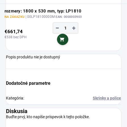
rozmery: 1800 x 530 mm, typ: LP1810
| 00LP18100000M
NA ZÁKAZKU
EAN:
0000003903
−
+
€661,74
€538 bez DPH
Do košíka
Popis produktu nie je dostupný
Dodatočné parametre
Kategória
:
Skrinky a police
Diskusia
Buďte prvý, kto napíše príspevok k tejto položke.