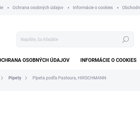
ie
Ochrana osobných údajov
Informácie o cookies
Obchodn
Hľadať
OCHRANA OSOBNÝCH ÚDAJOV
INFORMÁCIE O COOKIES
Pipety
Pipeta podľa Pasteura, HIRSCHMANN
otenia
od
€70,34
od
€57,19
bez DPH
Jednotková