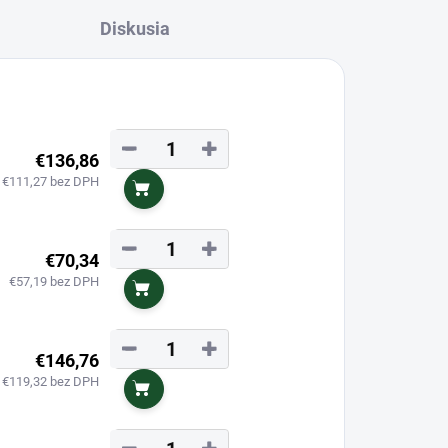
Diskusia
−
+
€136,86
€111,27 bez DPH
Do košíka
−
+
€70,34
€57,19 bez DPH
Do košíka
−
+
€146,76
€119,32 bez DPH
Do košíka