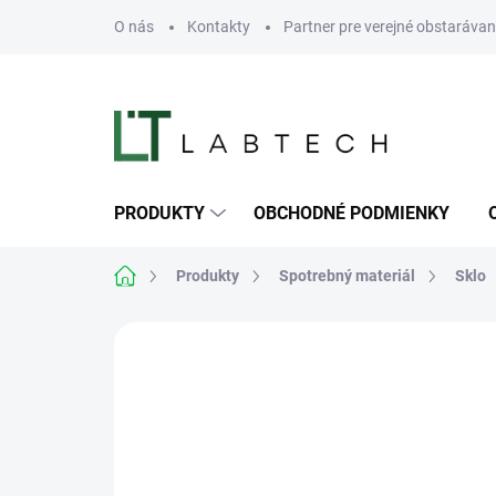
Prejsť
O nás
Kontakty
Partner pre verejné obstarávan
na
obsah
PRODUKTY
OBCHODNÉ PODMIENKY
Domov
Produkty
Spotrebný materiál
Sklo
Neohodnotené
Podrobnosti hodn