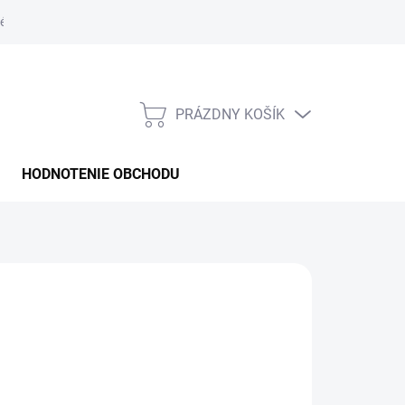
é podmienky
PRÁZDNY KOŠÍK
NÁKUPNÝ
KOŠÍK
HODNOTENIE OBCHODU