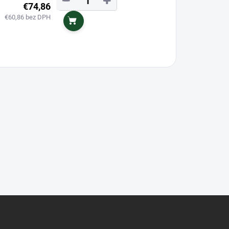
−
+
€74,86
€60,86 bez DPH
Do košíka