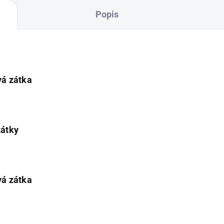
Popis
vá zátka
zátky
vá zátka