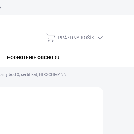
é podmienky
PRÁZDNY KOŠÍK
NÁKUPNÝ
KOŠÍK
HODNOTENIE OBCHODU
horný bod 0, certifikát, HIRSCHMANN