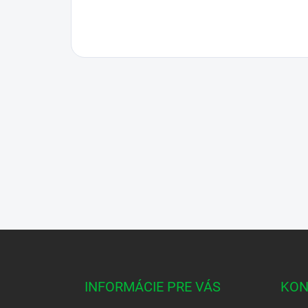
Z
á
p
ä
INFORMÁCIE PRE VÁS
KON
t