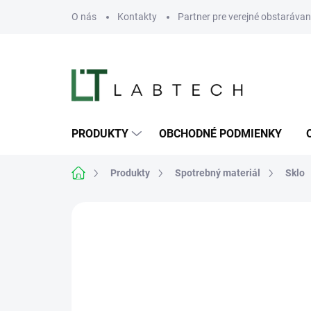
Prejsť
O nás
Kontakty
Partner pre verejné obstarávan
na
obsah
PRODUKTY
OBCHODNÉ PODMIENKY
Domov
Produkty
Spotrebný materiál
Sklo
Neohodnotené
Podrobnosti hodn