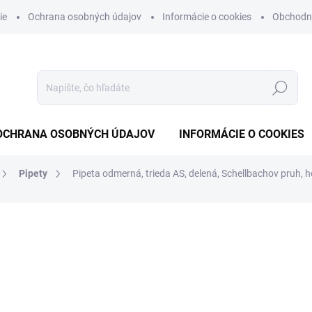
ie
Ochrana osobných údajov
Informácie o cookies
Obchodn
Hľadať
OCHRANA OSOBNÝCH ÚDAJOV
INFORMÁCIE O COOKIES
Pipety
Pipeta odmerná, trieda AS, delená, Schellbachov pruh, 
otenia
od
€7,05
od
€5,73
bez DPH
Jednotková