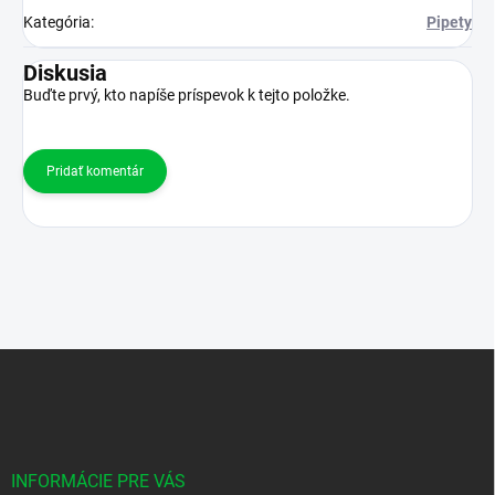
Kategória
:
Pipety
Diskusia
Buďte prvý, kto napíše príspevok k tejto položke.
Pridať komentár
Z
á
p
ä
t
i
INFORMÁCIE PRE VÁS