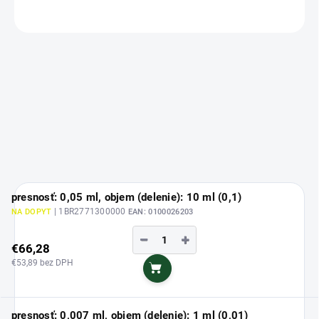
OPÝTAŤ SA
presnosť: 0,05 ml, objem (delenie): 10 ml (0,1)
| 1BR2771300000
NA DOPYT
EAN:
0100026203
−
+
€66,28
€53,89 bez DPH
Do košíka
presnosť: 0,007 ml, objem (delenie): 1 ml (0,01)