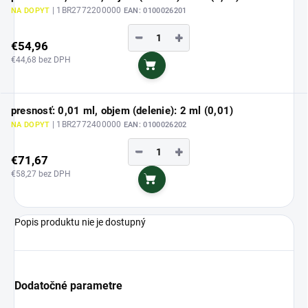
| 1BR2772200000
NA DOPYT
EAN:
0100026201
−
+
€54,96
€44,68 bez DPH
Do košíka
presnosť: 0,01 ml, objem (delenie): 2 ml (0,01)
| 1BR2772400000
NA DOPYT
EAN:
0100026202
−
+
€71,67
€58,27 bez DPH
Do košíka
Popis produktu nie je dostupný
Dodatočné parametre