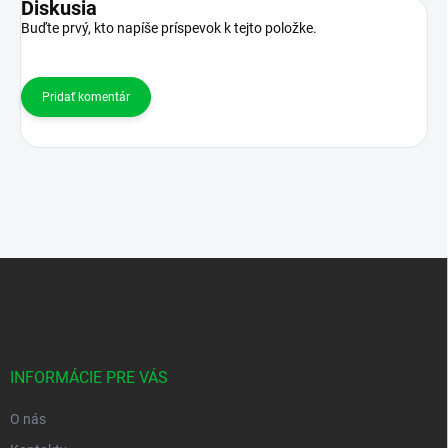
Diskusia
Buďte prvý, kto napíše príspevok k tejto položke.
Pridať komentár
Z
á
p
ä
t
i
INFORMÁCIE PRE VÁS
e
O nás