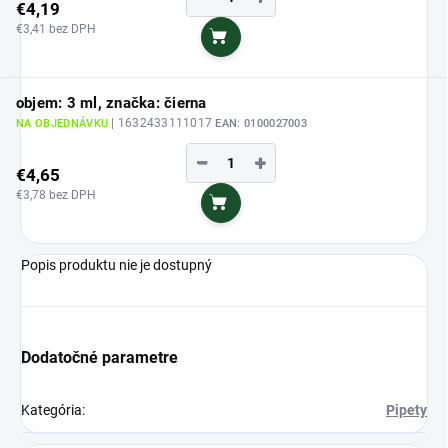
€4,19
€3,41 bez DPH
Do košíka
objem: 3 ml, značka: čierna
| 1632433111017
NA OBJEDNÁVKU
EAN:
0100027003
−
+
€4,65
€3,78 bez DPH
Do košíka
Popis produktu nie je dostupný
Dodatočné parametre
Kategória
:
Pipety