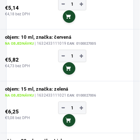
−
+
€5,14
€4,18 bez DPH
Do košíka
objem: 10 ml, značka: červená
| 1632433111019
NA OBJEDNÁVKU
EAN:
0100027005
−
+
€5,82
€4,73 bez DPH
Do košíka
objem: 15 ml, značka: zelená
| 1632433111021
NA OBJEDNÁVKU
EAN:
0100027006
−
+
€6,25
€5,08 bez DPH
Do košíka