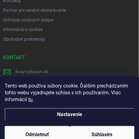
Kontakty
Partner pre verejné obstarávanie
Ochrana osobných údajov
Informácie o cookies
Obchodné podmienky
KONTAKT
kusyn
@
kusyn.sk
+421 903 445 999
Tento web používa súbory cookie. Ďalším prechádzaním
tohto webu vyjadrujete súhlas s ich používaním. Viac
labtech_svk
informácií
tu
.
Nastavenie
Copyright 2026
Labtech
. Všetky práva vyhradené.
Odmietnuť
Súhlasím