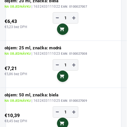
objem: 20 ml, značka: biela
| 1632433111022
NA OBJEDNÁVKU
EAN:
0100027007
−
+
€6,43
€5,23 bez DPH
Do košíka
objem: 25 ml, značka: modrá
| 1632433111023
NA OBJEDNÁVKU
EAN:
0100027008
−
+
€7,21
€5,86 bez DPH
Do košíka
objem: 50 ml, značka: biela
| 1632433111025
NA OBJEDNÁVKU
EAN:
0100027009
−
+
€10,39
€8,45 bez DPH
Do košíka