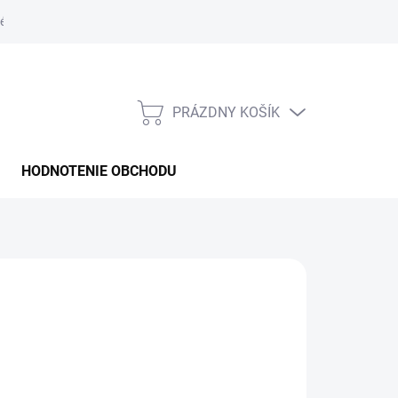
é podmienky
PRÁZDNY KOŠÍK
NÁKUPNÝ
KOŠÍK
HODNOTENIE OBCHODU