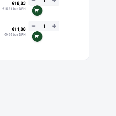
−
+
€18,83
€15,31 bez DPH
Do košíka
−
+
€11,88
€9,66 bez DPH
Do košíka