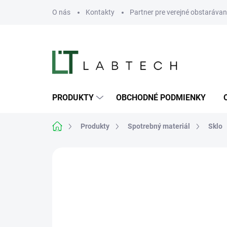
Prejsť
O nás
Kontakty
Partner pre verejné obstarávan
na
obsah
PRODUKTY
OBCHODNÉ PODMIENKY
Domov
Produkty
Spotrebný materiál
Sklo
Neohodnotené
Podrobnosti hodn