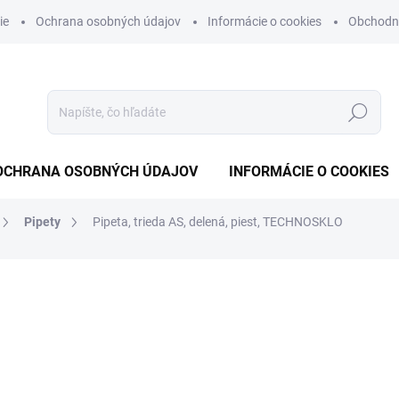
ie
Ochrana osobných údajov
Informácie o cookies
Obchodn
Hľadať
OCHRANA OSOBNÝCH ÚDAJOV
INFORMÁCIE O COOKIES
Pipety
Pipeta, trieda AS, delená, piest, TECHNOSKLO
otenia
od
€11,88
od
€9,66
bez DPH
Jednotková