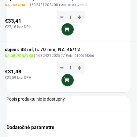
| 1632421202408
NA ZÁKAZKU
EAN:
0100025205
−
+
€33,41
€27,16 bez DPH
Do košíka
objem: 88 ml, h: 70 mm, NZ: 45/12
| 1632421202507
NA OBJEDNÁVKU
EAN:
0100025206
−
+
€31,48
€25,59 bez DPH
Do košíka
Popis produktu nie je dostupný
Dodatočné parametre