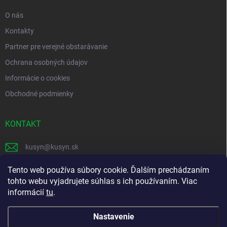
e
O nás
Kontakty
Partner pre verejné obstarávanie
Ochrana osobných údajov
Informácie o cookies
Obchodné podmienky
KONTAKT
kusyn
@
kusyn.sk
+421 903 445 999
Tento web používa súbory cookie. Ďalším prechádzaním
tohto webu vyjadrujete súhlas s ich používaním. Viac
labtech_svk
informácií
tu
.
Nastavenie