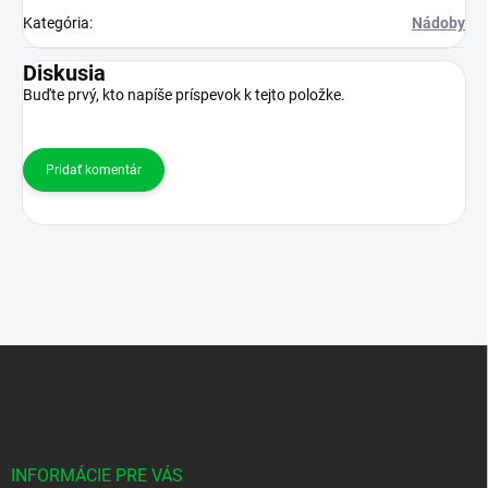
Kategória
:
Nádoby
Diskusia
Buďte prvý, kto napíše príspevok k tejto položke.
Pridať komentár
Z
á
p
ä
t
i
INFORMÁCIE PRE VÁS