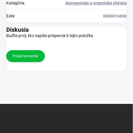
Kategória
:
Anorganická a organická chémia
EAN
:
0800016600
Diskusia
Buďte prvý, kto napíše príspevok k tejto položke.
Pridať komentár
Z
á
p
ä