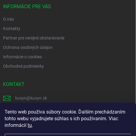
t
i
INFORMÁCIE PRE VÁS
e
O nás
Kontakty
Partner pre verejné obstarávanie
Ochrana osobných údajov
Informácie o cookies
Obchodné podmienky
KONTAKT
kusyn
@
kusyn.sk
+421 903 445 999
Tento web používa súbory cookie. Ďalším prechádzaním
tohto webu vyjadrujete súhlas s ich používaním. Viac
labtech_svk
informácií
tu
.