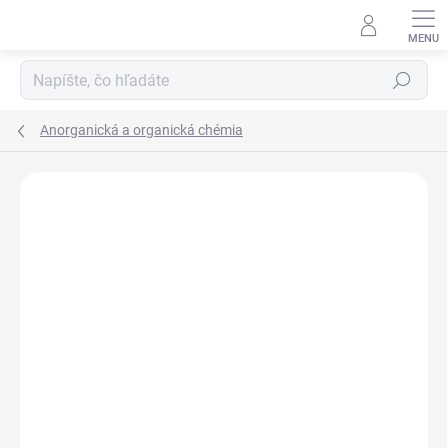
Prejsť
na
obsah
Hľadať
Anorganická a organická chémia
Neohodnotené
Podrobnosti hodnotenia