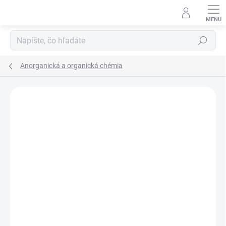
Prejsť
na
obsah
Hľadať
Anorganická a organická chémia
Neohodnotené
Podrobnosti hodnotenia