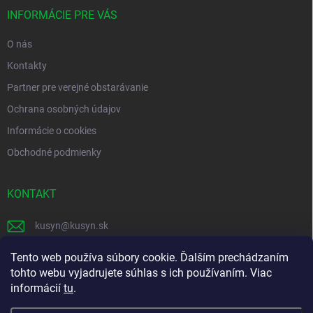
t
i
INFORMÁCIE PRE VÁS
e
O nás
Kontakty
Partner pre verejné obstarávanie
Ochrana osobných údajov
Informácie o cookies
Obchodné podmienky
KONTAKT
kusyn
@
kusyn.sk
+421 903 445 999
Tento web používa súbory cookie. Ďalším prechádzaním
tohto webu vyjadrujete súhlas s ich používaním. Viac
labtech_svk
informácií
tu
.