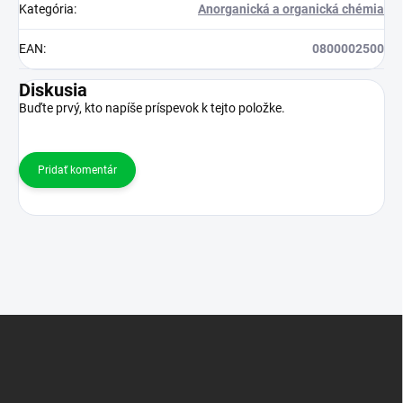
Kategória
:
Anorganická a organická chémia
EAN
:
0800002500
Diskusia
Buďte prvý, kto napíše príspevok k tejto položke.
Pridať komentár
Z
á
p
ä