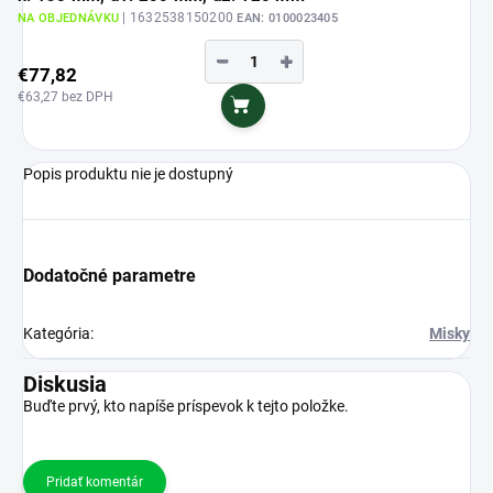
| 1632538150200
NA OBJEDNÁVKU
EAN:
0100023405
−
+
€77,82
€63,27 bez DPH
Do košíka
Popis produktu nie je dostupný
Dodatočné parametre
Kategória
:
Misky
Diskusia
Buďte prvý, kto napíše príspevok k tejto položke.
Pridať komentár