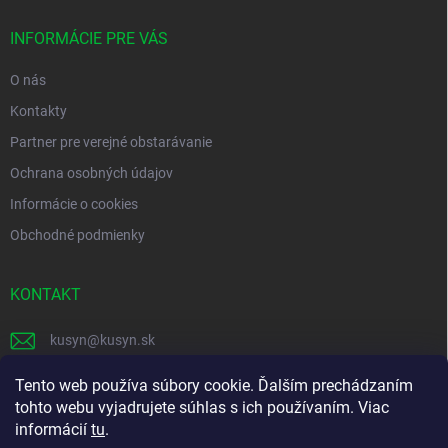
t
i
INFORMÁCIE PRE VÁS
e
O nás
Kontakty
Partner pre verejné obstarávanie
Ochrana osobných údajov
Informácie o cookies
Obchodné podmienky
KONTAKT
kusyn
@
kusyn.sk
+421 903 445 999
Tento web používa súbory cookie. Ďalším prechádzaním
tohto webu vyjadrujete súhlas s ich používaním. Viac
labtech_svk
informácií
tu
.