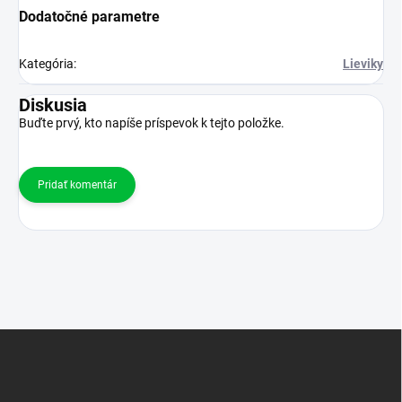
Dodatočné parametre
Kategória
:
Lieviky
Diskusia
Buďte prvý, kto napíše príspevok k tejto položke.
Pridať komentár
Z
á
p
ä