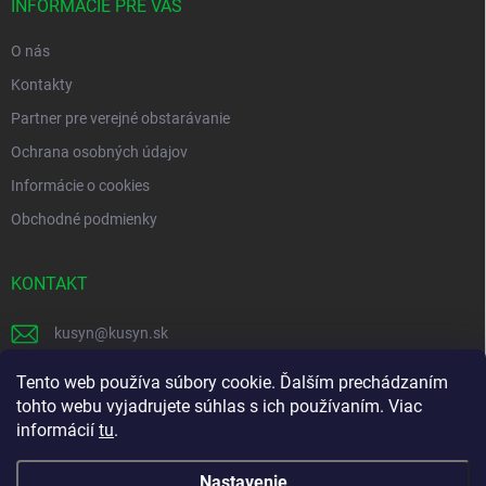
i
INFORMÁCIE PRE VÁS
e
O nás
Kontakty
Partner pre verejné obstarávanie
Ochrana osobných údajov
Informácie o cookies
Obchodné podmienky
KONTAKT
kusyn
@
kusyn.sk
+421 903 445 999
Tento web používa súbory cookie. Ďalším prechádzaním
tohto webu vyjadrujete súhlas s ich používaním. Viac
labtech_svk
informácií
tu
.
Nastavenie