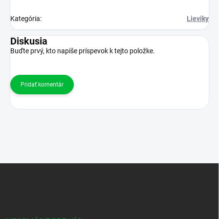
Kategória
:
Lieviky
Diskusia
Buďte prvý, kto napíše príspevok k tejto položke.
Pridať komentár
Z
á
p
ä
t