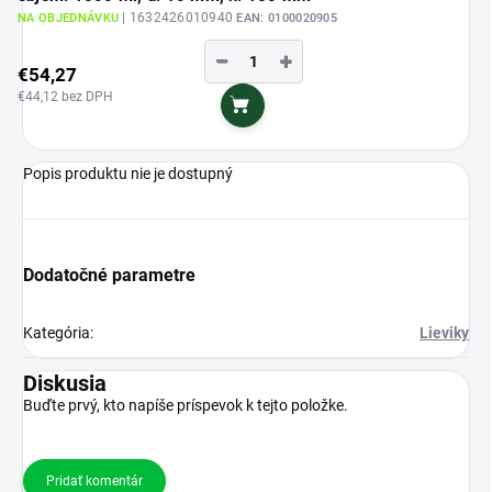
| 1632426010940
NA OBJEDNÁVKU
EAN:
0100020905
−
+
€54,27
€44,12 bez DPH
Do košíka
Popis produktu nie je dostupný
Dodatočné parametre
Kategória
:
Lieviky
Diskusia
Buďte prvý, kto napíše príspevok k tejto položke.
Pridať komentár