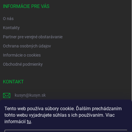
t
i
INFORMÁCIE PRE VÁS
e
O nás
Kontakty
Partner pre verejné obstarávanie
Ochrana osobných údajov
Informácie o cookies
Obchodné podmienky
KONTAKT
kusyn
@
kusyn.sk
+421 903 445 999
Tento web používa súbory cookie. Ďalším prechádzaním
tohto webu vyjadrujete súhlas s ich používaním. Viac
labtech_svk
informácií
tu
.