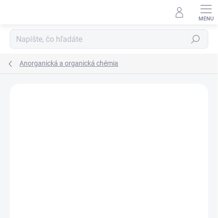
Prejsť
na
obsah
Hľadať
Anorganická a organická chémia
Neohodnotené
Podrobnosti hodnotenia