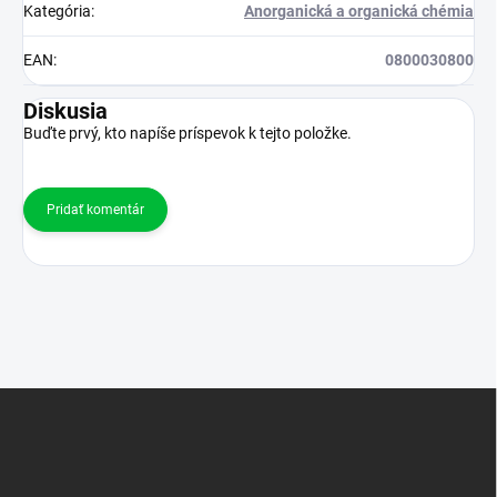
Kategória
:
Anorganická a organická chémia
EAN
:
0800030800
Diskusia
Buďte prvý, kto napíše príspevok k tejto položke.
Pridať komentár
Z
á
p
ä