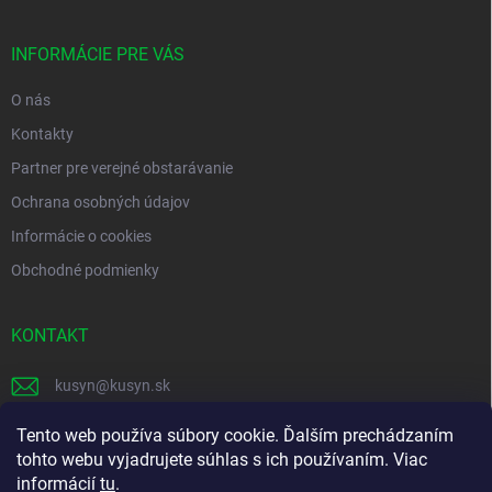
ä
t
i
INFORMÁCIE PRE VÁS
e
O nás
Kontakty
Partner pre verejné obstarávanie
Ochrana osobných údajov
Informácie o cookies
Obchodné podmienky
KONTAKT
kusyn
@
kusyn.sk
+421 903 445 999
Tento web používa súbory cookie. Ďalším prechádzaním
tohto webu vyjadrujete súhlas s ich používaním. Viac
labtech_svk
informácií
tu
.