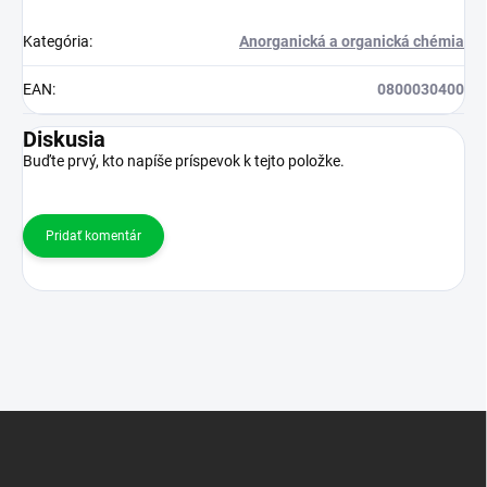
Kategória
:
Anorganická a organická chémia
EAN
:
0800030400
Diskusia
Buďte prvý, kto napíše príspevok k tejto položke.
Pridať komentár
Z
á
p