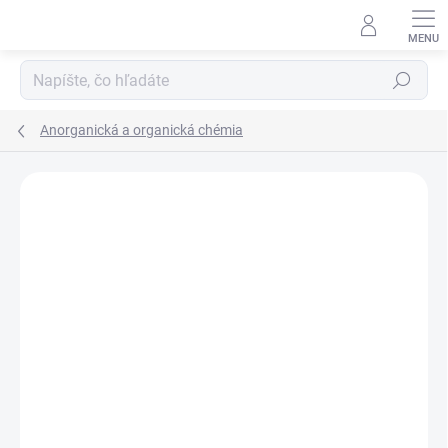
Prejsť
na
obsah
Hľadať
Anorganická a organická chémia
Neohodnotené
Podrobnosti hodnotenia