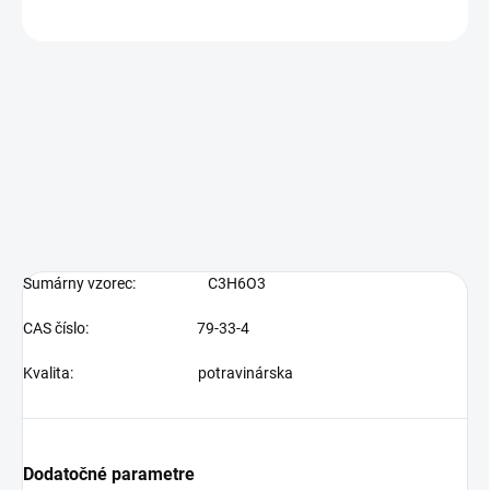
OPÝTAŤ SA
Sumárny vzorec:
C3H6O3
CAS číslo:
79-33-4
Kvalita: potravinárska
Dodatočné parametre