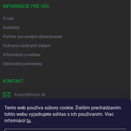
t
i
INFORMÁCIE PRE VÁS
e
O nás
Kontakty
Partner pre verejné obstarávanie
Ochrana osobných údajov
Informácie o cookies
Obchodné podmienky
KONTAKT
kusyn
@
kusyn.sk
+421 903 445 999
Tento web používa súbory cookie. Ďalším prechádzaním
tohto webu vyjadrujete súhlas s ich používaním. Viac
labtech_svk
informácií
tu
.