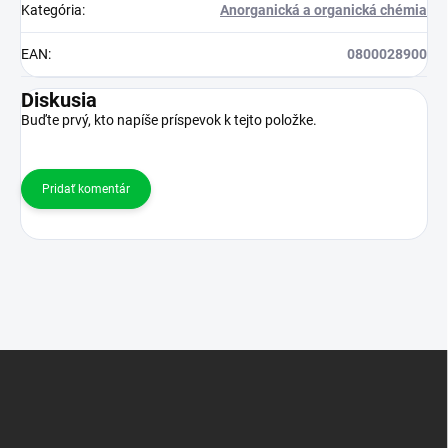
Kategória
:
Anorganická a organická chémia
EAN
:
0800028900
Diskusia
Buďte prvý, kto napíše príspevok k tejto položke.
Pridať komentár
Z
á
p
ä