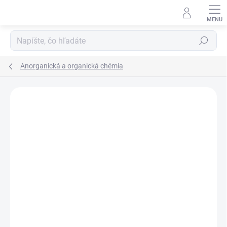
Prejsť
na
obsah
Hľadať
Anorganická a organická chémia
Neohodnotené
Podrobnosti hodnotenia