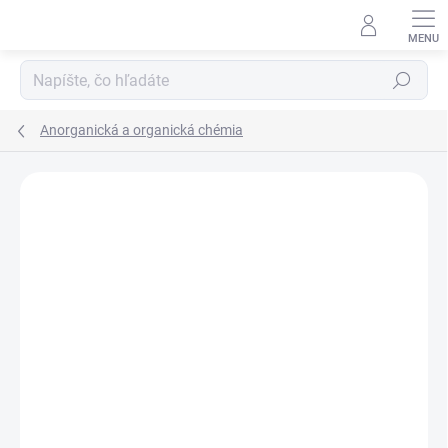
Prejsť
na
obsah
Hľadať
Anorganická a organická chémia
Neohodnotené
Podrobnosti hodnotenia