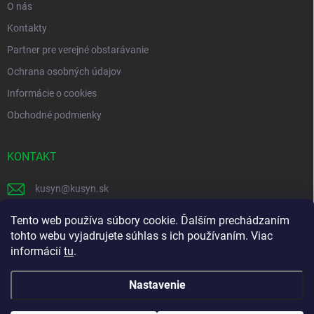
O nás
Kontakty
Partner pre verejné obstarávanie
Ochrana osobných údajov
Informácie o cookies
Obchodné podmienky
KONTAKT
kusyn
@
kusyn.sk
+421 903 445 999
Tento web používa súbory cookie. Ďalším prechádzaním
tohto webu vyjadrujete súhlas s ich používaním. Viac
labtech_svk
informácií
tu
.
Nastavenie