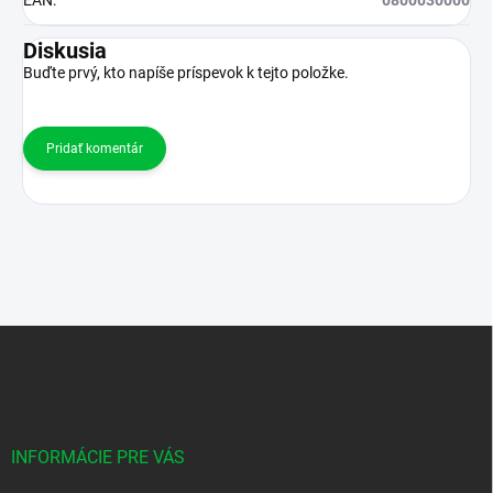
EAN
:
0800030000
Diskusia
Buďte prvý, kto napíše príspevok k tejto položke.
Pridať komentár
Z
á
p
ä
t
i
INFORMÁCIE PRE VÁS
e