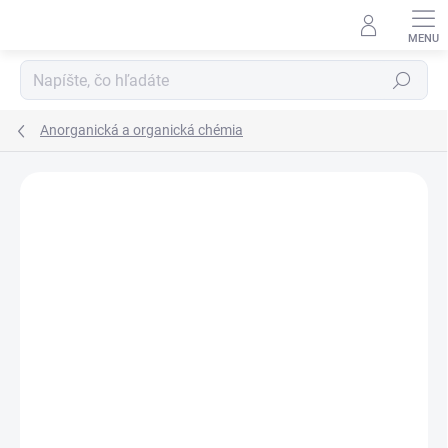
Prejsť
na
obsah
Hľadať
Anorganická a organická chémia
Neohodnotené
Podrobnosti hodnotenia