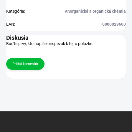
Kategória
:
Anorganická a organická chémia
EAN
:
0800029600
Diskusia
Buďte prvý, kto napíše príspevok k tejto položke.
Pridať komentár
Z
á
p