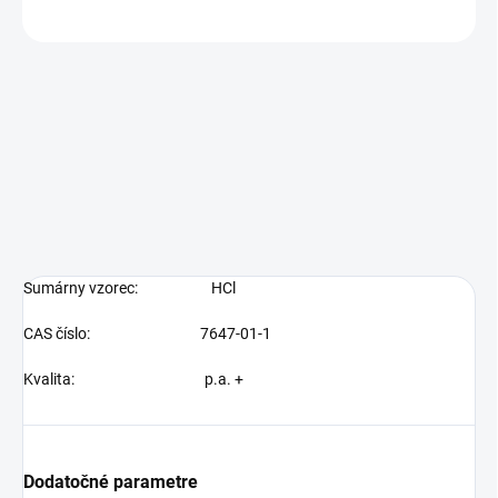
OPÝTAŤ SA
Sumárny vzorec:
HCl
CAS číslo:
7647-01-1
Kvalita: p.a. +
Dodatočné parametre