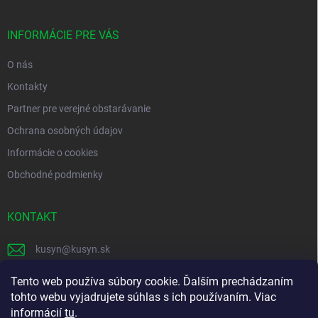
ä
t
i
INFORMÁCIE PRE VÁS
e
O nás
Kontakty
Partner pre verejné obstarávanie
Ochrana osobných údajov
Informácie o cookies
Obchodné podmienky
KONTAKT
kusyn
@
kusyn.sk
+421 903 445 999
Tento web používa súbory cookie. Ďalším prechádzaním
tohto webu vyjadrujete súhlas s ich používaním. Viac
labtech_svk
informácií
tu
.