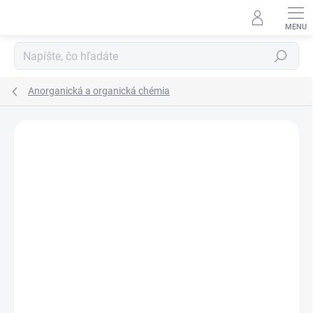
Prejsť
na
obsah
Hľadať
Anorganická a organická chémia
Neohodnotené
Podrobnosti hodnotenia