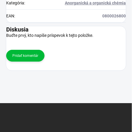
Kategória
:
Anorganická a organická chémia
EAN
:
0800026800
Diskusia
Buďte prvý, kto napíše príspevok k tejto položke.
Pridať komentár
Z
á
p
ä