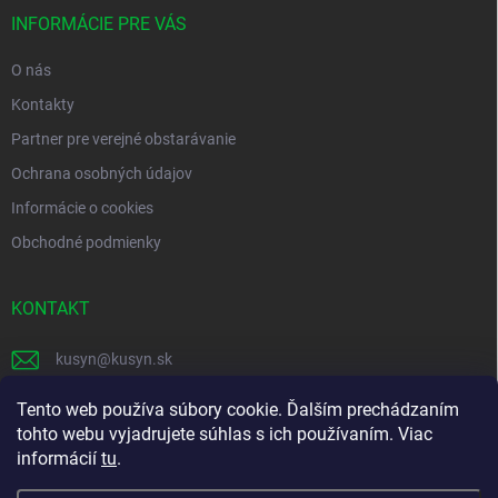
t
i
INFORMÁCIE PRE VÁS
e
O nás
Kontakty
Partner pre verejné obstarávanie
Ochrana osobných údajov
Informácie o cookies
Obchodné podmienky
KONTAKT
kusyn
@
kusyn.sk
+421 903 445 999
Tento web používa súbory cookie. Ďalším prechádzaním
tohto webu vyjadrujete súhlas s ich používaním. Viac
labtech_svk
informácií
tu
.