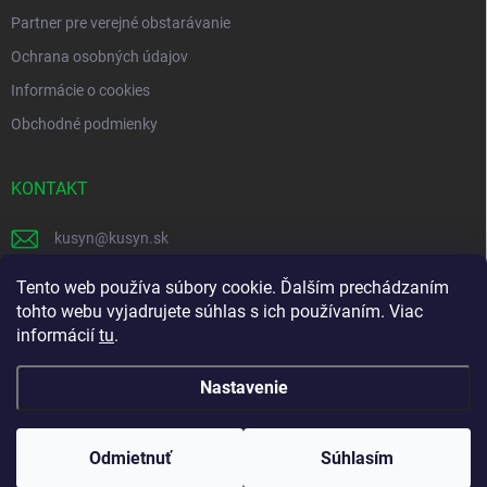
Partner pre verejné obstarávanie
Ochrana osobných údajov
Informácie o cookies
Obchodné podmienky
KONTAKT
kusyn
@
kusyn.sk
+421 903 445 999
Tento web používa súbory cookie. Ďalším prechádzaním
tohto webu vyjadrujete súhlas s ich používaním. Viac
labtech_svk
informácií
tu
.
Nastavenie
Copyright 2026
Labtech
. Všetky práva vyhradené.
Odmietnuť
Súhlasím
Vytvoril Shoptet