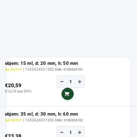
objem: 15 ml, d: 20 mm, h: 50 mm
| 1632424331302
NA DOPYT
EAN:
0100024101
−
+
€20,59
€16,74 bez DPH
Do košíka
objem: 35 ml, d: 30 mm, h: 60 mm
| 1632424331303
NA DOPYT
EAN:
0100024102
−
+
€23,38