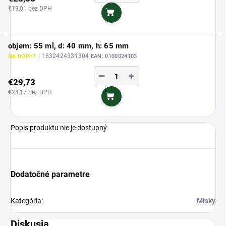
€19,01 bez DPH
Do košíka
objem: 55 ml, d: 40 mm, h: 65 mm
| 1632424331304
NA DOPYT
EAN:
0100024103
−
+
€29,73
€24,17 bez DPH
Do košíka
Popis produktu nie je dostupný
Dodatočné parametre
Kategória
:
Misky
Diskusia