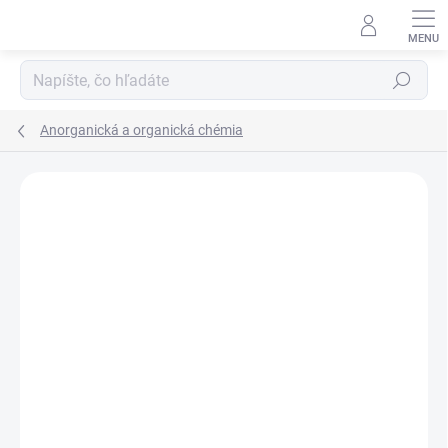
Prejsť
na
obsah
Hľadať
Anorganická a organická chémia
Neohodnotené
Podrobnosti hodnotenia