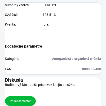
Sumárny vzorec: C5H12O
CAS číslo: 123-51-3
Kvalita: p.a.
Dodatočné parametre
Kategória
:
Anorganická a organická chémia
EAN
:
0800002400
Diskusia
Buďte prvý, kto napíše príspevok k tejto položke.
Pridať komentár