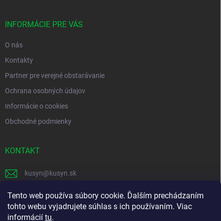
ä
t
i
INFORMÁCIE PRE VÁS
e
O nás
Kontakty
Partner pre verejné obstarávanie
Ochrana osobných údajov
Informácie o cookies
Obchodné podmienky
KONTAKT
kusyn
@
kusyn.sk
+421 903 445 999
Tento web používa súbory cookie. Ďalším prechádzaním
tohto webu vyjadrujete súhlas s ich používaním. Viac
labtech_svk
informácií
tu
.