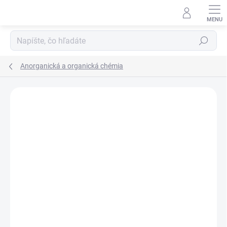
Prejsť
na
obsah
Hľadať
Anorganická a organická chémia
Neohodnotené
Podrobnosti hodnotenia