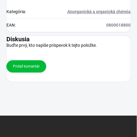
Kategória
:
Anorganická a organická chémia
EAN
:
0800018800
Diskusia
Buďte prvý, kto napíše príspevok k tejto položke.
Pridať komentár
Z
á
p