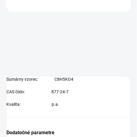
OPÝTAŤ SA
Sumárny vzorec:
C8H5KO4
CAS číslo: 877-24-7
Kvalita: p.a.
Dodatočné parametre